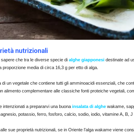
rietà nutrizionali
sapere che tra le diverse specie di
alghe giapponesi
destinate ad us
 proporzione media di circa 16,3 g per etto di alga.
ta di un vegetale che contiene tutti gli amminoacidi essenziali, che cont
n alimento complementare alle classiche fonti proteiche vegetali, come
e intenzionati a prepararvi una buona
insalata di alghe
wakame, sappi
magnesio, potassio, ferro, fosforo, calcio, sodio, iodio, vitamine A, B, 
alle sue proprietà nutrizionali, se in Oriente l’alga wakame viene 