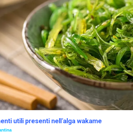
enti utili presenti nell’alga wakame
antina