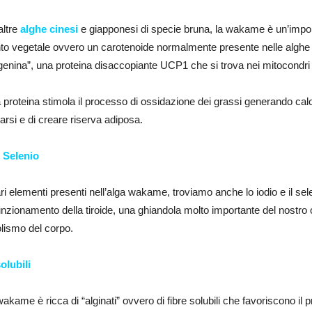
ltre
alghe cinesi
e giapponesi di specie bruna, la wakame è un’importan
o vegetale ovvero un carotenoide normalmente presente nelle alghe br
enina”, una proteina disaccopiante UCP1 che si trova nei mitocondri 
proteina stimola il processo di ossidazione dei grassi generando calore
arsi e di creare riserva adiposa.
e Selenio
ari elementi presenti nell’alga wakame, troviamo anche lo iodio e il se
nzionamento della tiroide, una ghiandola molto importante del nostro o
lismo del corpo.
olubili
wakame è ricca di “alginati” ovvero di fibre solubili che favoriscono il 