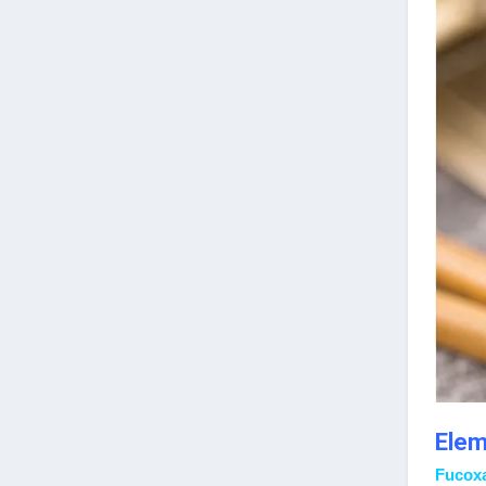
Elem
Fucox