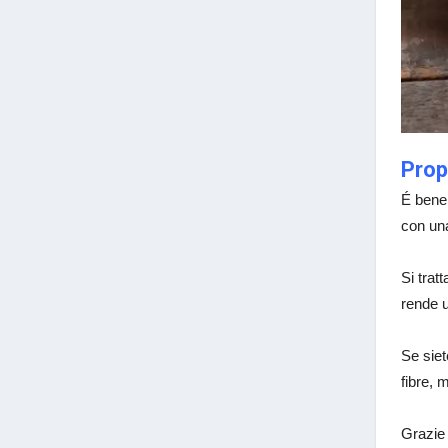
Prop
É bene 
con una
Si trat
rende u
Se siet
fibre, 
Grazie 