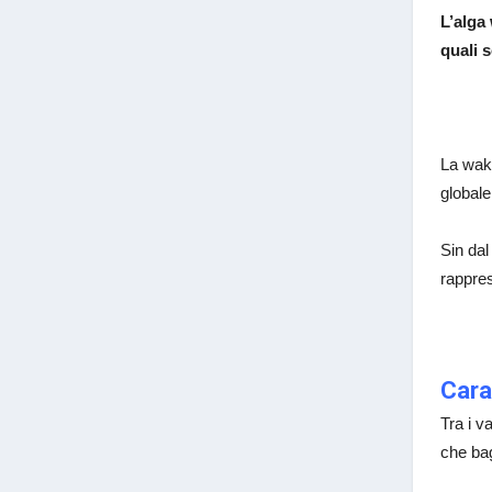
L’alga
quali 
La wak
globale
Sin dal
rappres
Cara
Tra i va
che bag