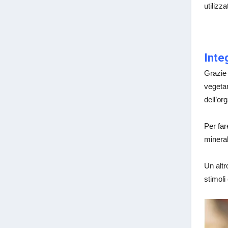
utilizz
Inte
Grazie 
vegetar
dell’or
Per far
mineral
Un altr
stimoli