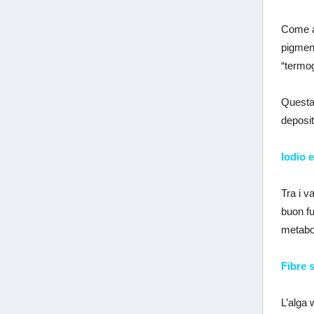
Come a
pigment
“termog
Questa 
deposit
Iodio 
Tra i v
buon fu
metabo
Fibre s
L’alga 