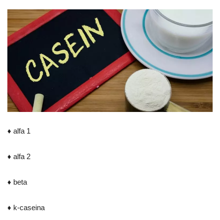
♦ alfa 1
♦ alfa 2
♦ beta
♦ k-caseina