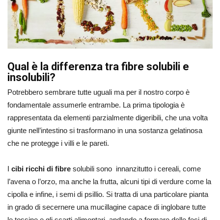
Qual è la differenza tra fibre solubili e
insolubili?
Potrebbero sembrare tutte uguali ma per il nostro corpo è
fondamentale assumerle entrambe. La prima tipologia è
rappresentata da elementi parzialmente digeribili, che una volta
giunte nell’intestino si trasformano in una sostanza gelatinosa
che ne protegge i villi e le pareti.
I
cibi ricchi di fibre
solubili sono innanzitutto i cereali, come
l’avena o l’orzo, ma anche la frutta, alcuni tipi di verdure come la
cipolla e infine, i semi di psillio. Si tratta di una particolare pianta
in grado di secernere una mucillagine capace di inglobare tutte
le tossine e gli scarti alimentari, andando a formare delle feci di