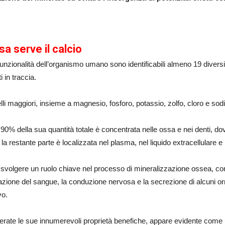
sa serve il calcio
funzionalità dell’organismo umano sono identificabili almeno 19 diversi
i in traccia.
lli maggiori, insieme a magnesio, fosforo, potassio, zolfo, cloro e sodi
 90% della sua quantità totale è concentrata nelle ossa e nei denti, 
la restante parte è localizzata nel plasma, nel liquido extracellulare e n
 svolgere un ruolo chiave nel processo di mineralizzazione ossea, con
zione del sangue, la conduzione nervosa e la secrezione di alcuni orm
vo.
rate le sue innumerevoli proprietà benefiche, appare evidente come u