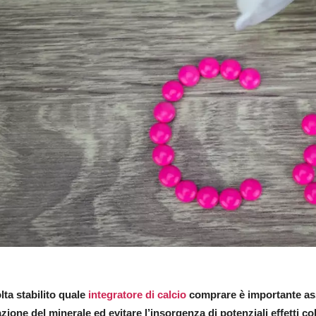
lta stabilito quale
integratore di calcio
comprare è importante ass
zione del minerale ed evitare l’insorgenza di potenziali effetti coll