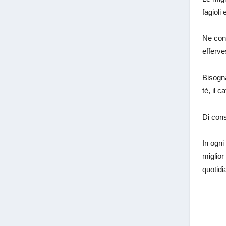
fagioli 
Ne cont
efferve
Bisogna
tè, il 
Di cons
In ogni
miglior
quotid