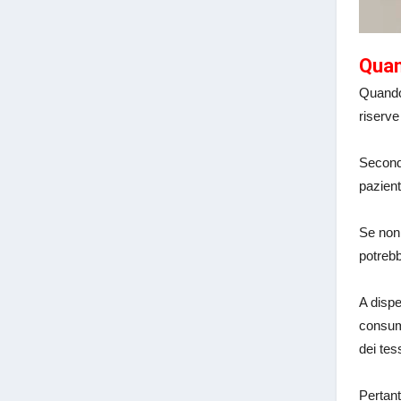
Quan
Quando 
riserve
Secondo
pazient
Se non 
potrebb
A dispe
consuma
dei tes
Pertant