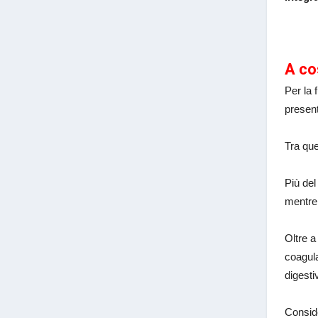
A co
Per la 
present
Tra que
Più del
mentre 
Oltre a
coagula
digesti
Conside