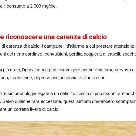
ne il consumo a 2.000 mg/die.
 riconoscere una carenza di calcio
 di carenza di calcio, i campanelli d’allarme a cui prestare attenzione 
ioni del ritmo cardiaco, convulsioni, perdita cospicua di capelli, secc
i più gravi, l’ipocalcemia può coinvolgere anche il sistema nervoso c
ria, confusione, depressione, insonnia e allucinazioni.
altre sintomatologie legate a un deficit di calcio si può riscontrare anche
i. Salvo qualche rara eccezione, questi sintomi dovrebbero scompari
nare un corretto livello di calcio.