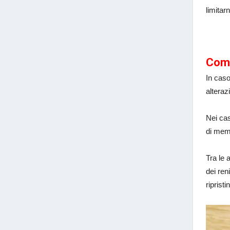
limitar
Come
In caso
alteraz
Nei cas
di memo
Tra le 
dei ren
ripristi