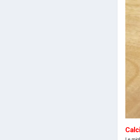
Calc
Le migl